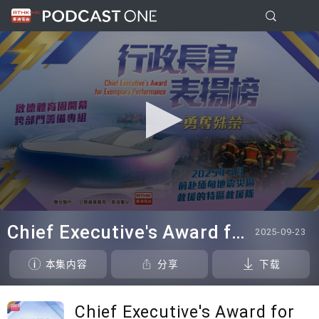
0
seconds
Chief Executive's Award for Exemplary Performance 2025
2025-09-23
of
23
minutes,
本集内容
分享
下载
37
seconds
Chief Executive's Award for