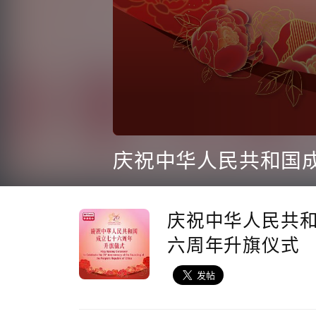
0
seconds
庆祝中华人民共和国
of
34
minutes,
5
seconds
Volume
庆祝中华人民共
90%
六周年升旗仪式