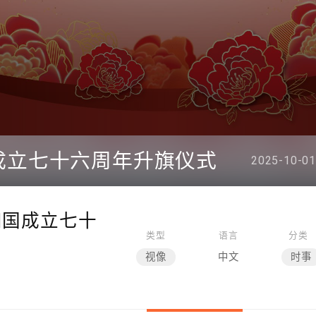
成立七十六周年升旗仪式
2025-10-01
和国成立七十
类型
语言
分类
视像
中文
时事