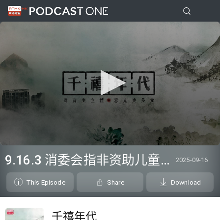
0
seconds
9.16.3 消委会指非资助儿童疫苗计划部分网站资讯含糊 消委会接获不良销售投诉/泥状清洁面膜测试
2025-09-16
of
0
seconds
This Episode
Share
Download
千禧年代