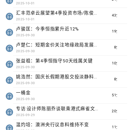
2025-10-01
汇丰范卓云展望第4季投资市场/陈俊文：美国政府停摆料成为美股调整借口
43分钟
2025-10-01
卢骏匡：今季恒指累升近12%
19分钟
2025-09-30
卢楚仁：短期金价关注地缘政局发展要留意波动
8分钟
2025-09-30
张益祖：第4季恒指守50天线属关键
10分钟
2025-09-30
姚浩然：国庆长假期港股交投淡静料将整固
8分钟
2025-09-30
一桶金
51分钟
2025-09-30
专访:设计师陈丽乔谈联乘港式麻雀文化出海
20分钟
2025-09-29
温灼培：澳洲央行议息料维持不变
11分钟