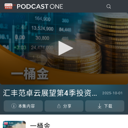
0
seconds
汇丰范卓云展望第4季投资市场
2025-10-01
of
0
seconds
本集内容
分享
下载
一桶金