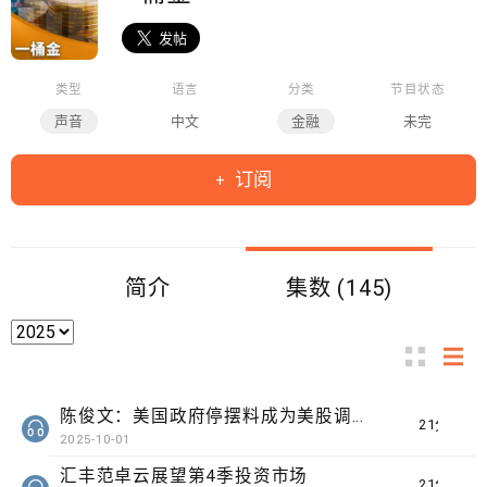
类型
语言
分类
节目状态
声音
中文
金融
未完
订阅
简介
集数 (145)
陈俊文：美国政府停摆料成为美股调整借口
21分钟
2025-10-01
汇丰范卓云展望第4季投资市场
21分钟