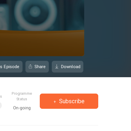
is Episode
Share
Download
Programme
es
Status
Subscribe
On-going