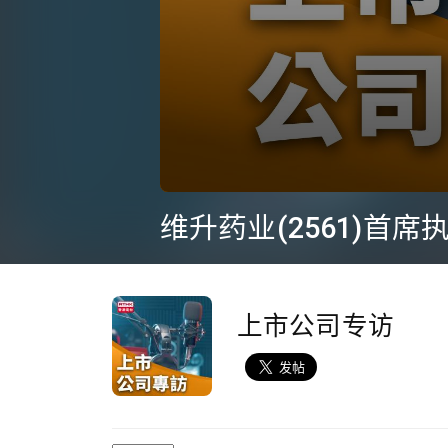
0
seconds
维升药业(2561)首
of
9
minutes,
51
seconds
Volume
90%
上市公司专访