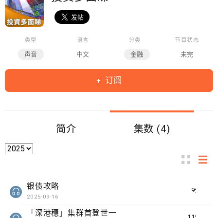
类型
语言
分类
节目状态
声音
中文
金融
未完
订阅
简介
集数 (4)
银债攻略
9分钟
2025-09-16
「深港穗」集群首登世一
11分钟