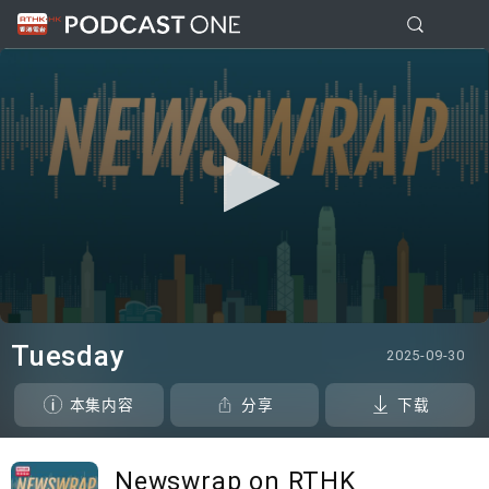
0
seconds
Tuesday
2025-09-30
of
0
seconds
本集内容
分享
下载
Newswrap on RTHK