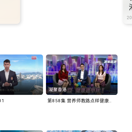
铁商场约增设300个电动
充电站
-10-02
凝聚香港
Bob
01
第858集 营养师教路点样健康过中秋！
第一