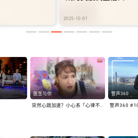
港铁商场约增设300个电动
港
车充电站
车
2025-10-02
2025
医生与你
警声360
突然心跳加速？小心系「心律不正」～
警声360 #1