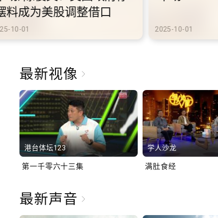
港旅游
2025-10-02
最新视像
港台体坛123
学人沙龙
第一千零六十三集
满肚食经
最新声音