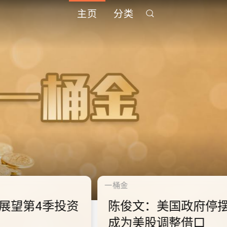
主页
分类
千禧年代
千禧
中
10.2.2 2028年底前当局提
1
到
供额外3000支高速充电桩
供