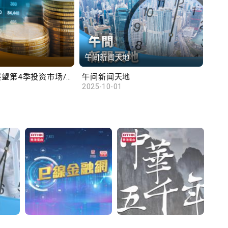
午间新闻天地
财
汇丰范卓云展望第4季投资市场/陈俊文：美国政府停摆料成为美股调整借口
午间新闻天地
10
2025-10-01
2025