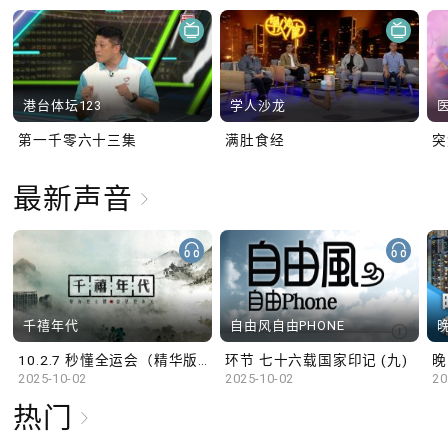
港台体坛123
学人沙龙
第一千零六十三集
满肚食经
最新声音
千禧年代
自由风自由PHONE
10.2.7 秒懂全运会（精华版）
环节 七十六载国家印记 (九)
晚
2025-10-02
2025-10-02
20
热门