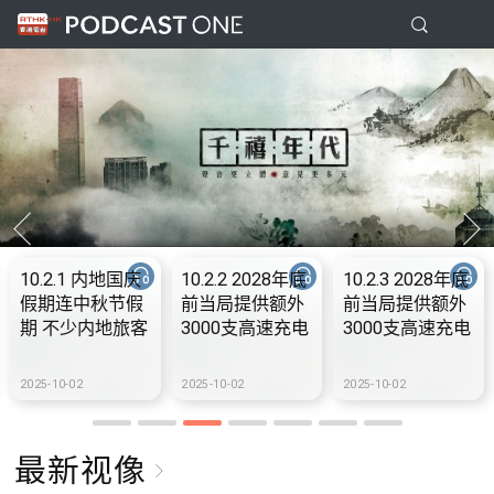
10.2.1 内地国庆
10.2.2 2028年底
10.2.3 2028年底
假期连中秋节假
前当局提供额外
前当局提供额外
期 不少内地旅客
3000支高速充电
3000支高速充电
到港旅游
桩 港铁商场约增
桩 港铁商场约增
设300个电动车
设300个电动车
2025-10-02
2025-10-02
2025-10-02
充电站
充电站
最新视像