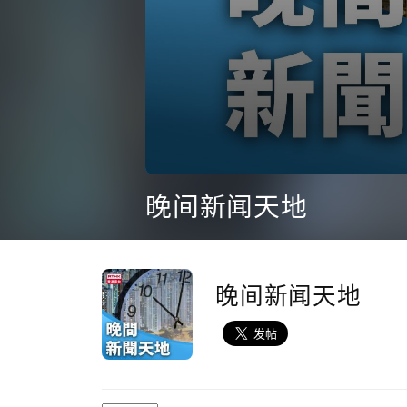
0
seconds
晚间新闻天地
of
40
minutes,
0
Volume
90%
晚间新闻天地