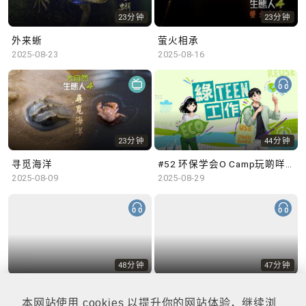
23分钟
23分钟
外来蜥
萤火相承
2025-08-23
2025-08-16
23分钟
44分钟
寻觅海洋
#52 环保学会O Camp玩啲咩？ | 参与学生: Sammi、Cardi、Charles (香港科技大学 环境管理及科技学生联会)
2025-08-09
2025-08-29
48分钟
47分钟
#51 积极参与回收比赛 | 参与学生: 巫巫、Vincy、Thomas (乐善堂顾超文中学) (「SGREEN 校际回收比赛」最积极参与学校奖 中学组银奖得主)
#50 全国生态日：零碳挑战、中大生态月2025 | 参与学生: 橙汁、Cristy、Mannix、Ruby (中大赛马会气候变化博物馆 博物馆大使)
2025-08-22
2025-08-15
本网站使用 cookies 以提升你的网站体验，继续浏