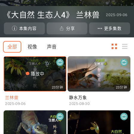
0
seconds
《大自然 生态人4》 兰林兽
2025-09-06
of
0
seconds
本集内容
分享
更多集数
全部
视像
声音
播放中
23分钟
23分钟
兰林兽
静水万象
2025-09-06
2025-08-30