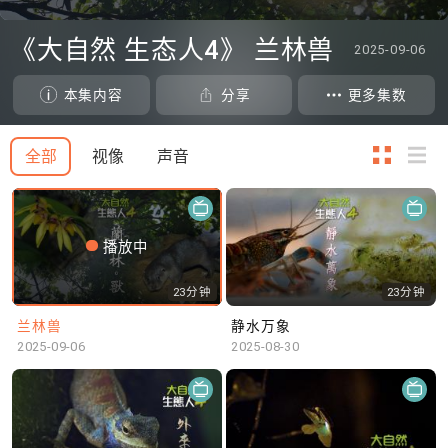
0
seconds
《大自然 生态人4》 兰林兽
2025-09-06
of
0
seconds
本集内容
分享
更多集数
全部
视像
声音
播放中
23分钟
23分钟
兰林兽
静水万象
2025-09-06
2025-08-30