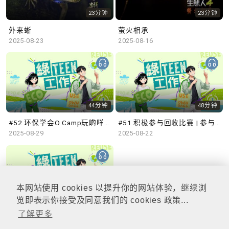
23分钟
23分钟
外来蜥
萤火相承
2025-08-23
2025-08-16
44分钟
48分钟
#52 环保学会O Camp玩啲咩？ | 参与学生: Sammi、Cardi、Charles (香港科技大学 环境管理及科技学生联会)
#51 积极参与回收比赛 | 参与学生: 巫巫、Vincy、Thomas (乐善堂顾超文中学) (「SGREEN 校际回收比赛」最积极参与学校奖 中学组银奖得主)
2025-08-29
2025-08-22
本网站使用 cookies 以提升你的网站体验，继续浏
47分钟
览即表示你接受及同意我们的 cookies 政策...
了解更多
#50 全国生态日：零碳挑战、中大生态月2025 | 参与学生: 橙汁、Cristy、Mannix、Ruby (中大赛马会气候变化博物馆 博物馆大使)
2025-08-15