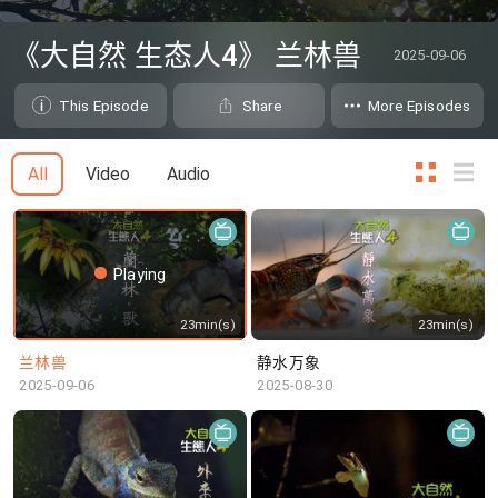
0
seconds
《大自然 生态人4》 兰林兽
2025-09-06
of
0
seconds
This Episode
Share
More Episodes
All
Video
Audio
Playing
23min(s)
23min(s)
兰林兽
静水万象
2025-09-06
2025-08-30