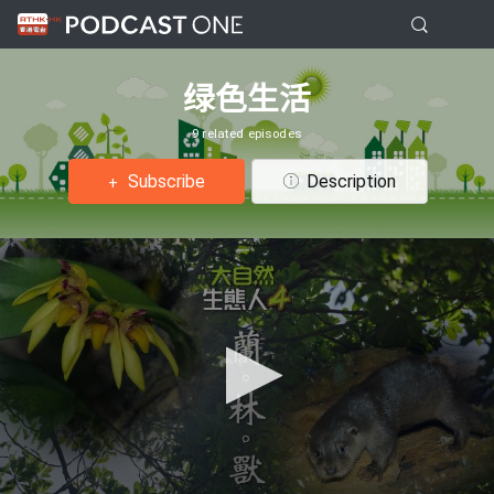
绿色生活
9 related episodes
Subscribe
Description