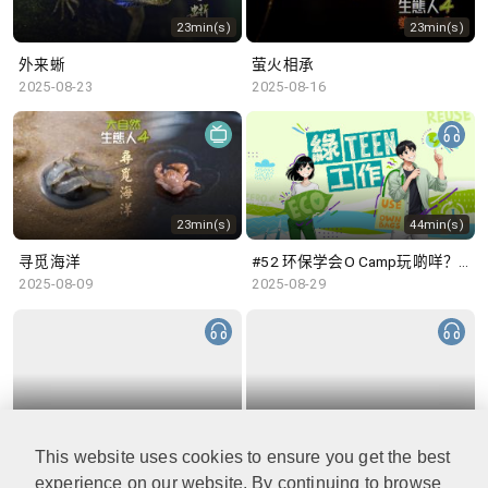
23min(s)
23min(s)
外来蜥
萤火相承
2025-08-23
2025-08-16
23min(s)
44min(s)
寻觅海洋
#52 环保学会O Camp玩啲咩？ | 参与学生: Sammi、Cardi、Charles (香港科技大学 环境管理及科技学生联会)
2025-08-09
2025-08-29
48min(s)
47min(s)
This website uses cookies to ensure you get the best
#51 积极参与回收比赛 | 参与学生: 巫巫、Vincy、Thomas (乐善堂顾超文中学) (「SGREEN 校际回收比赛」最积极参与学校奖 中学组银奖得主)
#50 全国生态日：零碳挑战、中大生态月2025 | 参与学生: 橙汁、Cristy、Mannix、Ruby (中大赛马会气候变化博物馆 博物馆大使)
2025-08-22
2025-08-15
experience on our website. By continuing to browse