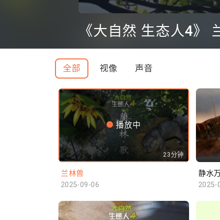
0
seconds
《大自然 生态人4》 
of
0
seconds
Volume
90%
全部
视像
声音
播放中
23分钟
兰林兽
静水
2025-09-06
2025-