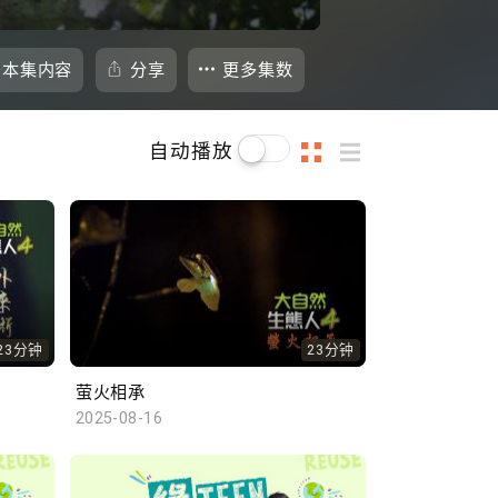
本集内容
分享
更多集数
自动播放
23分钟
23分钟
萤火相承
2025-08-16