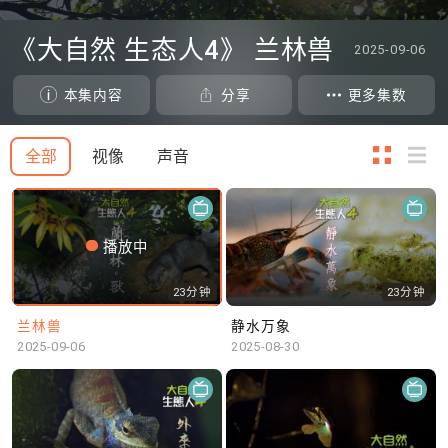
0
seconds
《大自然 生态人4》 兰林兽
2025-09-06
of
0
seconds
本集内容
分享
更多集数
全部
视像
声音
播放中
23分钟
23分钟
兰林兽
静水万象
2025-09-06
2025-08-30