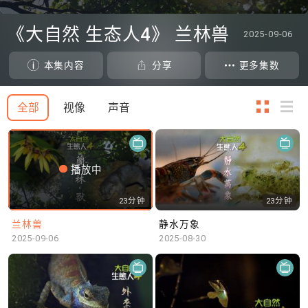
0
seconds
《大自然 生态人4》 兰林兽
2025-09-06
of
0
seconds
本集内容
分享
更多集数
全部
视像
声音
播放中
23分钟
23分钟
兰林兽
静水万象
2025-09-06
2025-08-30