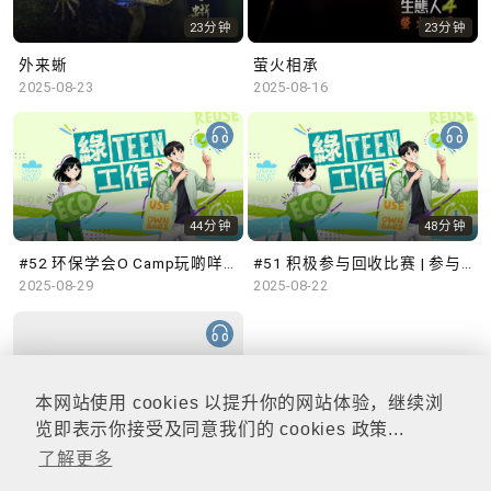
23分钟
23分钟
外来蜥
萤火相承
2025-08-23
2025-08-16
44分钟
48分钟
#52 环保学会O Camp玩啲咩？ | 参与学生: Sammi、Cardi、Charles (香港科技大学 环境管理及科技学生联会)
#51 积极参与回收比赛 | 参与学生: 巫巫、Vincy、Thomas (乐善堂顾超文中学) (「SGREEN 校际回收比赛」最积极参与学校奖 中学组银奖得主)
2025-08-29
2025-08-22
本网站使用 cookies 以提升你的网站体验，继续浏
47分钟
览即表示你接受及同意我们的 cookies 政策...
了解更多
#50 全国生态日：零碳挑战、中大生态月2025 | 参与学生: 橙汁、Cristy、Mannix、Ruby (中大赛马会气候变化博物馆 博物馆大使)
2025-08-15