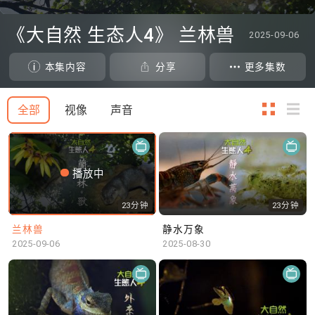
0
seconds
《大自然 生态人4》 兰林兽
2025-09-06
of
0
seconds
本集内容
分享
更多集数
全部
视像
声音
播放中
23分钟
23分钟
兰林兽
静水万象
2025-09-06
2025-08-30