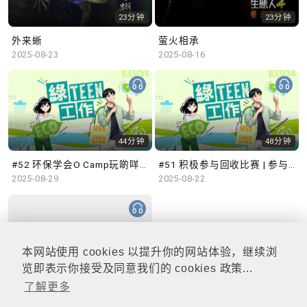
23分钟
23分钟
外来蜥
萤火相承
2025-08-23
2025-08-16
44分钟
48分钟
#52 环保学会O Camp玩啲咩？ | 参与学生: Sammi、Cardi、Charles (香港科技大学 环境管理及科技学生联会)
#51 积极参与回收比赛 | 参与学生: 巫巫、Vincy、Thomas (乐善堂顾超文中学) (「SGREEN 校际回收比赛」最积极参与学校奖 中学组银奖得主)
2025-08-29
2025-08-22
本网站使用 cookies 以提升你的网站体验，继续浏
47分钟
览即表示你接受及同意我们的 cookies 政策...
了解更多
#50 全国生态日：零碳挑战、中大生态月2025 | 参与学生: 橙汁、Cristy、Mannix、Ruby (中大赛马会气候变化博物馆 博物馆大使)
2025-08-15