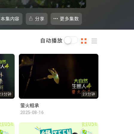
本集内容
分享
更多集数
自动播放
23分钟
23分钟
萤火相承
2025-08-16