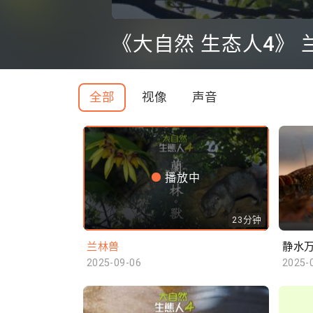
0
seconds
《大自然 生态人4》 
of
0
seconds
Volume
90%
全部
视像
声音
播放中
23分钟
兰林兽
静水
2025-09-06
2025-