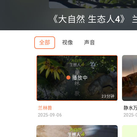
0
seconds
《大自然 生态人4》 
of
0
seconds
Volume
90%
全部
视像
声音
播放中
23分钟
兰林兽
静水
2025-09-06
2025-