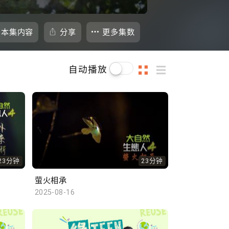
本集内容
分享
更多集数
自动播放
23分钟
23分钟
萤火相承
2025-08-16