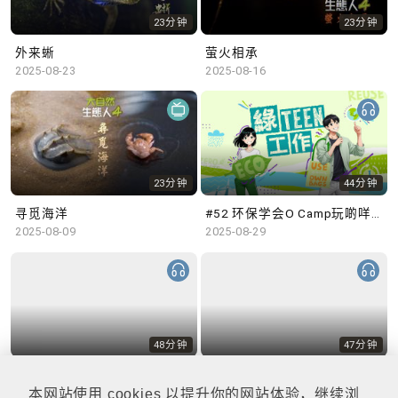
23分钟
23分钟
外来蜥
萤火相承
2025-08-23
2025-08-16
23分钟
44分钟
寻觅海洋
#52 环保学会O Camp玩啲咩？ | 参与学生: Sammi、Cardi、Charles (香港科技大学 环境管理及科技学生联会)
2025-08-09
2025-08-29
48分钟
47分钟
#51 积极参与回收比赛 | 参与学生: 巫巫、Vincy、Thomas (乐善堂顾超文中学) (「SGREEN 校际回收比赛」最积极参与学校奖 中学组银奖得主)
#50 全国生态日：零碳挑战、中大生态月2025 | 参与学生: 橙汁、Cristy、Mannix、Ruby (中大赛马会气候变化博物馆 博物馆大使)
2025-08-22
2025-08-15
本网站使用 cookies 以提升你的网站体验，继续浏