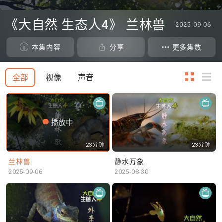
0
seconds
《大自然 生态人4》 兰林兽
2025-09-06
of
0
seconds
本集内容
分享
更多集数
全部
视像
声音
播放中
23分钟
23分钟
兰林兽
静水万象
2025-09-06
2025-08-30