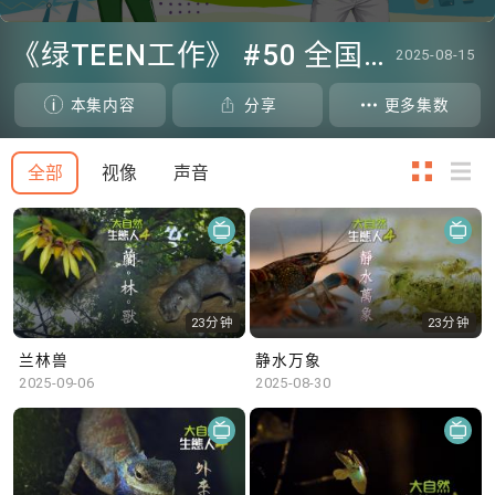
0
seconds
《绿TEEN工作》 #50 全国生态日：零碳挑战、中大生态月2025 | 参与学生: 橙汁、Cristy、Mannix、Ruby (中大赛马会气候变化博物馆 博物馆大使)
2025-08-15
of
47
minutes,
本集内容
分享
更多集数
4
seconds
全部
视像
声音
23分钟
23分钟
兰林兽
静水万象
2025-09-06
2025-08-30