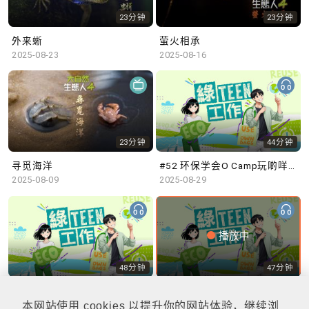
23分钟
23分钟
外来蜥
萤火相承
2025-08-23
2025-08-16
23分钟
44分钟
寻觅海洋
#52 环保学会O Camp玩啲咩？ | 参与学生: Sammi、Cardi、Charles (香港科技大学 环境管理及科技学生联会)
2025-08-09
2025-08-29
播放中
48分钟
47分钟
#51 积极参与回收比赛 | 参与学生: 巫巫、Vincy、Thomas (乐善堂顾超文中学) (「SGREEN 校际回收比赛」最积极参与学校奖 中学组银奖得主)
#50 全国生态日：零碳挑战、中大生态月2025 | 参与学生: 橙汁、Cristy、Mannix、Ruby (中大赛马会气候变化博物馆 博物馆大使)
2025-08-22
2025-08-15
本网站使用 cookies 以提升你的网站体验，继续浏