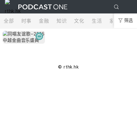
全部
时事
金融
知识
文化
生活
家庭
筛选
娱
© rthk.hk