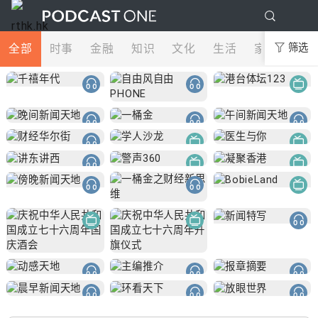
全部
时事
金融
知识
文化
生活
家庭
筛选
娱