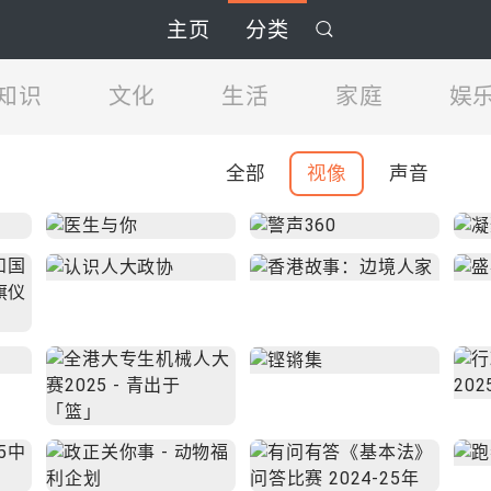
主页
分类
知识
文化
生活
家庭
娱
全部
视像
声音