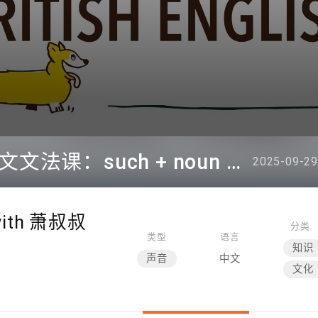
EP 1580 - 萧叔叔的英文文法课：such + noun + that + clause
2025-09-29
th 萧叔叔
分类
类型
语言
知识
声音
中文
文化