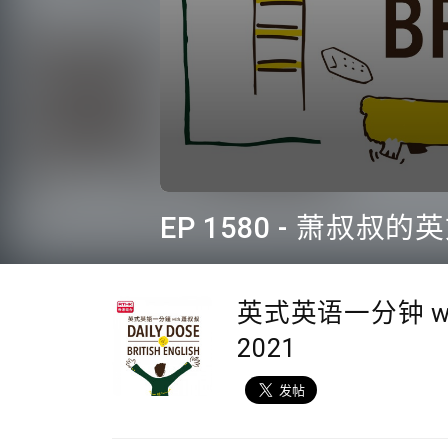
0
seconds
of
2
minutes,
12
seconds
Volume
英式英语一分钟 wi
90%
2021