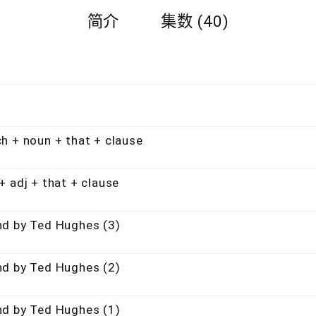
简介
集数 (40)
noun + that + clause
j + that + clause
y Ted Hughes (3)
y Ted Hughes (2)
y Ted Hughes (1)