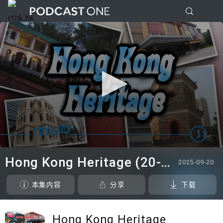
0
seconds
Hong Kong Heritage (20-9-25)
2025-09-20
of
28
minutes,
本集内容
分享
下载
59
seconds
Hong Kong Heritage