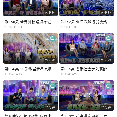
23分钟
23分钟
第858集 营养师教路点样健康过中秋！
第857集 近年兴起的沉浸式艺术展览，如何令市民更深入了解文化艺术？
2025-10-01
2025-09-30
22分钟
23分钟
第856集 10岁攀岩新星完攀超高难度路线
第855集 香港社会步入高龄化，设立平安三宝中央储存库是否必要？
2025-09-29
2025-09-26
23分钟
23分钟
凝聚香港：第854集 充满速度感的无人机竞速赛，挑战运动员的操控能力。
第853集 护身道这项新兴运动，使用软海绵武器学习武士道和武德，齐来了解更多！