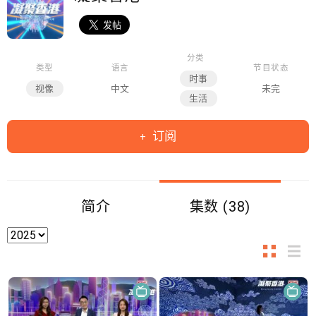
分类
类型
语言
节目状态
时事
视像
中文
未完
生活
订阅
简介
集数 (38)