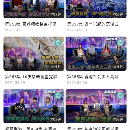
23分钟
23分钟
第858集 营养师教路点样健康过中秋！
第857集 近年兴起的沉浸式艺术展览，如何令市民更深入了解文化艺术？
2025-10-01
2025-09-30
22分钟
23分钟
第856集 10岁攀岩新星完攀超高难度路线
第855集 香港社会步入高龄化，设立平安三宝中央储存库是否必要？
2025-09-29
2025-09-26
23分钟
23分钟
凝聚香港：第854集 充满速度感的无人机竞速赛，挑战运动员的操控能力。
第853集 护身道这项新兴运动，使用软海绵武器学习武士道和武德，齐来了解更多！