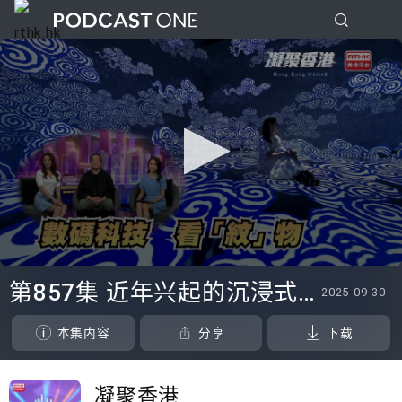
0
seconds
第857集 近年兴起的沉浸式艺术展览，如何令市民更深入了解文化艺术？
2025-09-30
of
0
seconds
本集内容
分享
下载
凝聚香港