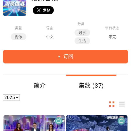
分类
类型
语言
节目状态
时事
视像
中文
未完
生活
订阅
简介
集数 (37)