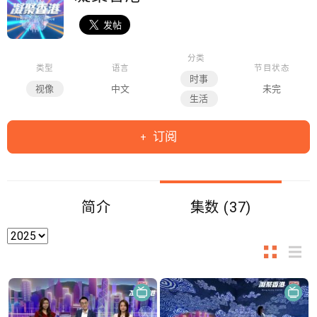
分类
类型
语言
节目状态
时事
视像
中文
未完
生活
订阅
简介
集数 (37)