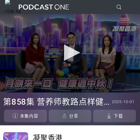
0
seconds
第858集 营养师教路点样健康过中秋！
2025-10-01
of
0
seconds
本集内容
分享
下载
凝聚香港