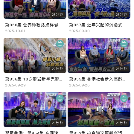
23分钟
23分钟
第858集 营养师教路点样健康过中秋！
第857集 近年兴起的沉浸式艺术展览，如何令市民更深入了解文化艺术？
2025-10-01
2025-09-30
22分钟
23分钟
第856集 10岁攀岩新星完攀超高难度路线
第855集 香港社会步入高龄化，设立平安三宝中央储存库是否必要？
2025-09-29
2025-09-26
23分钟
23分钟
凝聚香港：第854集 充满速度感的无人机竞速赛，挑战运动员的操控能力。
第853集 护身道这项新兴运动，使用软海绵武器学习武士道和武德，齐来了解更多！