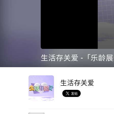
0
seconds
生活存关爱 -「乐龄展耀通
of
33
minutes,
38
seconds
Volume
90%
生活存关爱