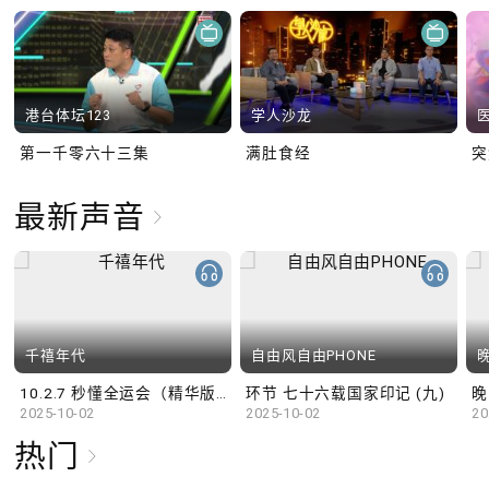
港台体坛123
学人沙龙
第一千零六十三集
满肚食经
最新声音
千禧年代
自由风自由PHONE
10.2.7 秒懂全运会（精华版）
环节 七十六载国家印记 (九)
晚
2025-10-02
2025-10-02
20
热门