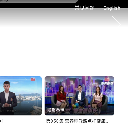
常见问题
English
0.2.3 2028年底前当局提
额外3000支高速充电桩
铁商场约增设300个电动
充电站
凝聚香港
Bob
01
第858集 营养师教路点样健康过中秋！
第一