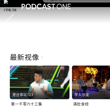
10.2.1 内地国庆假期连
秋节假期 不少内地旅客
港旅游
最新视像
港台体坛123
学人沙龙
第一千零六十三集
满肚食经