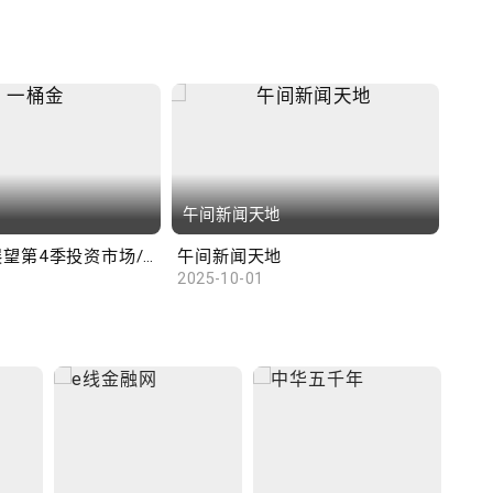
午间新闻天地
财
汇丰范卓云展望第4季投资市场/陈俊文：美国政府停摆料成为美股调整借口
午间新闻天地
10
2025-10-01
2025