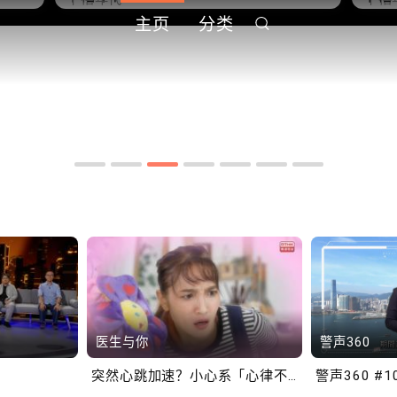
主页
分类
中
10.2.2 2028年底前当局提
1
到
供额外3000支高速充电桩
供
港铁商场约增设300个电动
港
车充电站
车
医生与你
警声360
突然心跳加速？小心系「心律不正」～
警声360 #1