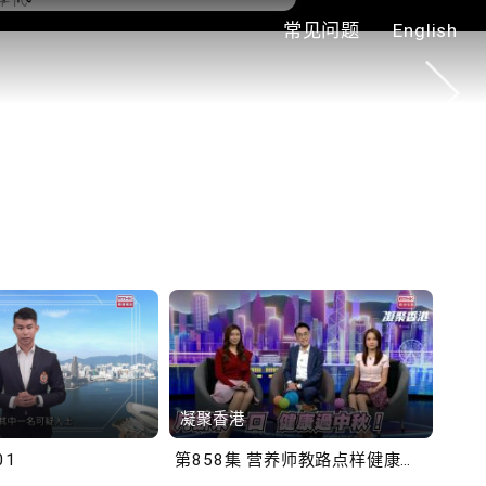
常见问题
English
0.2.3 2028年底前当局提
额外3000支高速充电桩
铁商场约增设300个电动
充电站
凝聚香港
Bob
01
第858集 营养师教路点样健康过中秋！
第一