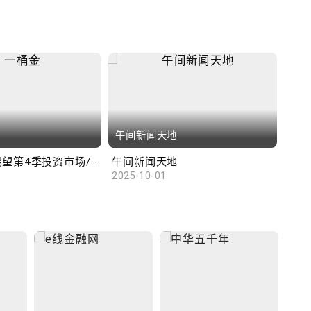
午间新闻天地
财
汇丰范卓云展望第4季投资市场/陈俊文：美国政府停摆料成为美股调整借口
午间新闻天地
10
2025-10-01
2025