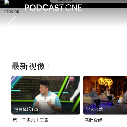
10.2.1 内地国庆假期连
秋节假期 不少内地旅客
港旅游
最新视像
港台体坛123
学人沙龙
第一千零六十三集
满肚食经