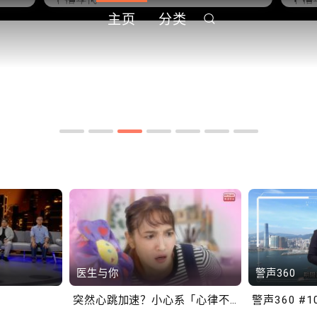
主页
分类
中
10.2.2 2028年底前当局提
1
到
供额外3000支高速充电桩
供
港铁商场约增设300个电动
港
车充电站
车
医生与你
警声360
突然心跳加速？小心系「心律不正」～
警声360 #1