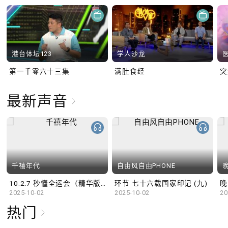
港台体坛123
学人沙龙
第一千零六十三集
满肚食经
最新声音
千禧年代
自由风自由PHONE
10.2.7 秒懂全运会（精华版）
环节 七十六载国家印记 (九)
晚
2025-10-02
2025-10-02
20
热门