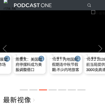
美国政
10.2.1 内地国庆
10.2.2 2028年底
10.2.3 2
成为美
假期连中秋节假
前当局提供额外
前当局提
口
期 不少内地旅客
3000支高速充电
3000支
2025-10-02
2025-10-02
2025-10-02
到港旅游
桩 港铁商场约增
桩 港铁商
设300个电动车
设300个
充电站
充电站
最新视像