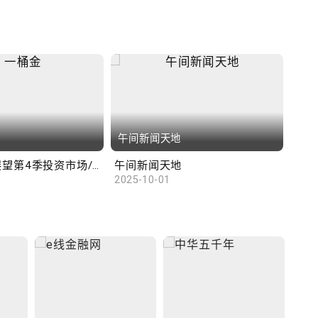
午间新闻天地
财
汇丰范卓云展望第4季投资市场/陈俊文：美国政府停摆料成为美股调整借口
午间新闻天地
10
2025-10-01
2025