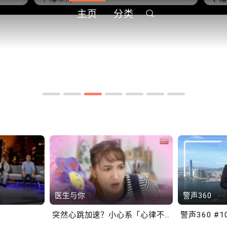
主页
分类
中
10.2.2 2028年底前当局提
1
到
供额外3000支高速充电桩
供
港铁商场约增设300个电动
港
车充电站
车
医生与你
警声360
突然心跳加速？小心系「心律不正」～
警声360 #1