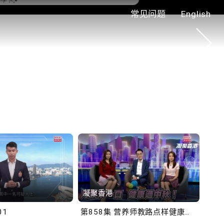
常见问题
English
0.2.3 2028年底前当局提
额外3000支高速充电桩
铁商场约增设300个电动
充电站
凝聚香港
Bob
01
第858集 营养师教路点样健康过中秋！
第一