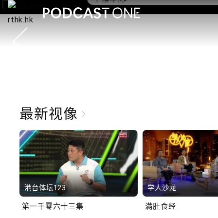
10.2.1 内地国庆假期连
秋节假期 不少内地旅客
港旅游
最新视像
港台体坛123
学人沙龙
第一千零六十三集
满肚食经