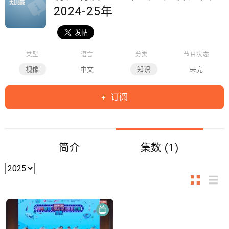
2024-25年
类型
语言
分类
节目状态
视像
中文
知识
未完
订阅
简介
集数 (1)