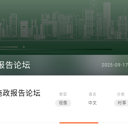
政报告论坛
2025-09-17
年施政报告论坛
类型
语言
分类
视像
中文
时事