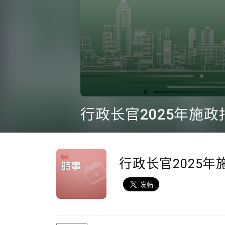
0
seconds
行政长官2025年施
of
46
minutes,
5
seconds
Volume
90%
行政长官2025