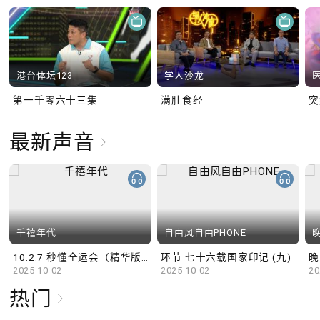
港台体坛123
学人沙龙
第一千零六十三集
满肚食经
最新声音
千禧年代
自由风自由PHONE
10.2.7 秒懂全运会（精华版）
环节 七十六载国家印记 (九)
晚
2025-10-02
2025-10-02
20
热门