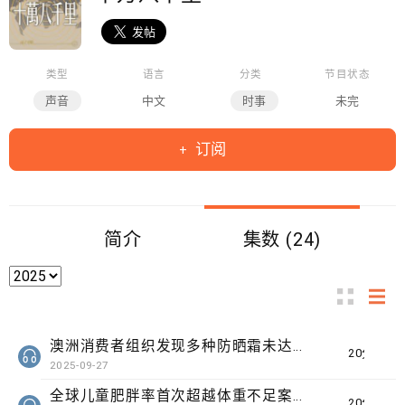
类型
语言
分类
节目状态
声音
中文
时事
未完
订阅
简介
集数 (24)
澳洲消费者组织发现多种防晒霜未达声称效果、三名奥地利修女IG上发布居于荒废修道院情况结果广受欢迎
20分钟
2025-09-27
全球儿童肥胖率首次超越体重不足案例、伊朗「头巾示威」三周年及对女性的限制
20分钟