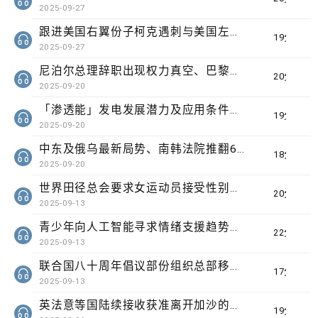
2025-09-27
跟进美国右翼份子柯克遇刺与美国左右翼之争、埃塞俄比亚启用「复兴大坝」对非洲水资源的影响
19分钟
2025-09-27
尼泊尔总理辞职出现权力真空、巴黎芝士博物馆开幕引发美食旅游热潮
20分钟
2025-09-20
「渗透能」发电发展潜力及应用条件、加州生物学家播放电影剪辑和真人声音驱狼
19分钟
2025-09-20
中东及俄乌最新局势、南韩法院推翻61年前一名遭性侵妇女被控伤人罪成判罪
18分钟
2025-09-20
世界田径总会要求女运动员接受性别基因测试、健力士世界纪录七十周年列70项有待挑战项目
20分钟
2025-09-13
青少年向人工智能寻求情绪支援趋势引发国际关注、阿富汗六级地震逾千人遇难
22分钟
2025-09-13
联合国八十周年倡议部份组织总部移到非洲、研究发现澳洲医疗体系存在种族歧视
17分钟
2025-09-13
英法意等国陆续接收获准离开加沙的学生及病人、国际自然保育联盟确认长颈鹿分四个品种有助制订保育方案
19分钟