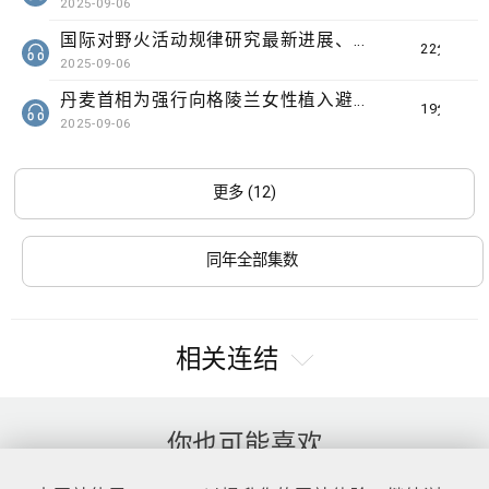
2025-09-06
国际对野火活动规律研究最新进展、微软成立50周年全球仍有多项民生系统沿用旧视窗系统
22分钟
2025-09-06
丹麦首相为强行向格陵兰女性植入避孕工具道歉、国民警卫军进驻华盛顿特朗普拟向更多地方作相同部署
19分钟
2025-09-06
更多 (12)
同年全部集数
相关连结
你也可能喜欢