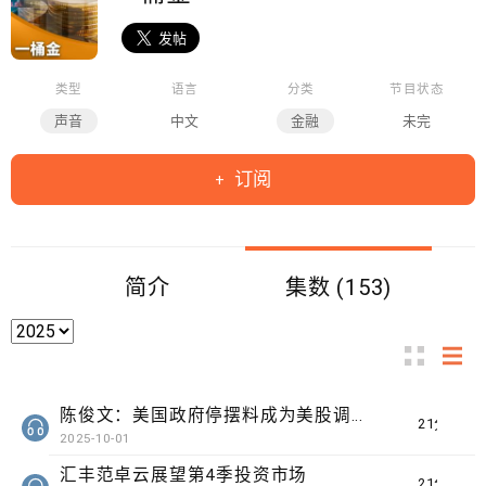
类型
语言
分类
节目状态
声音
中文
金融
未完
订阅
简介
集数 (153)
陈俊文：美国政府停摆料成为美股调整借口
21分钟
2025-10-01
汇丰范卓云展望第4季投资市场
21分钟