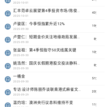
2025-10-01
汇丰范卓云展望第4季投资市场/陈俊文：美国政府停摆料成为美股调整借口
43分钟
2025-10-01
卢骏匡：今季恒指累升近12%
19分钟
2025-09-30
卢楚仁：短期金价关注地缘政局发展要留意波动
8分钟
2025-09-30
张益祖：第4季恒指守50天线属关键
10分钟
2025-09-30
姚浩然：国庆长假期港股交投淡静料将整固
8分钟
2025-09-30
一桶金
51分钟
2025-09-30
专访:设计师陈丽乔谈联乘港式麻雀文化出海
20分钟
2025-09-29
温灼培：澳洲央行议息料维持不变
11分钟