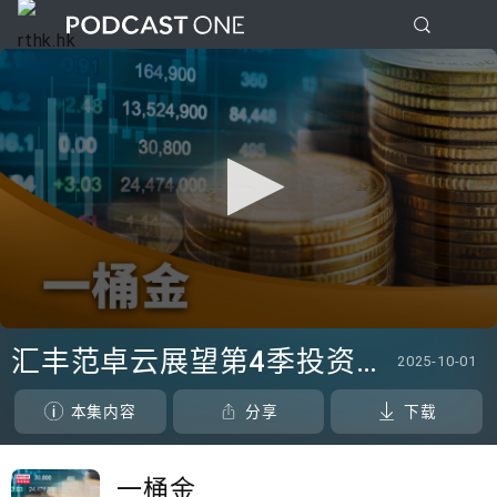
0
seconds
汇丰范卓云展望第4季投资市场/陈俊文：美国政府停摆料成为美股调整借口
2025-10-01
of
0
seconds
本集内容
分享
下载
一桶金