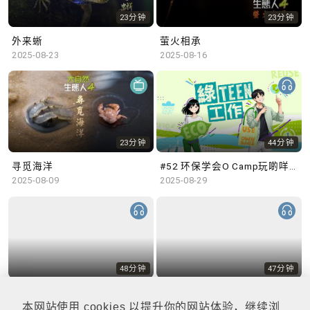
23分钟
23分钟
外来蜥
萤火相承
2025-08-23
2025-08-16
23分钟
44分钟
寻觅海洋
#52 环保学会O Camp玩啲咩？ | 参与学生: Sammi、Cardi、Charles (香港科技大学 环境管理及科技学生联会)
2025-08-09
2025-08-29
48分钟
47分钟
#51 积极参与回收比赛 | 参与学生: 巫巫、Vincy、Thomas (乐善堂顾超文中学) (「SGREEN 校际回收比赛」最积极参与学校奖 中学组银奖得主)
#50 全国生态日：零碳挑战、中大生态月2025 | 参与学生: 橙汁、Cristy、Mannix、Ruby (中大赛马会气候变化博物馆 博物馆大使)
2025-08-22
2025-08-15
本网站使用 cookies 以提升你的网站体验，继续浏