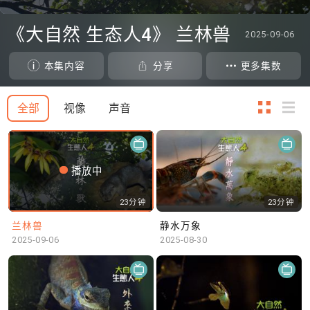
0
seconds
《大自然 生态人4》 兰林兽
2025-09-06
of
0
seconds
本集内容
分享
更多集数
全部
视像
声音
播放中
23分钟
23分钟
兰林兽
静水万象
2025-09-06
2025-08-30