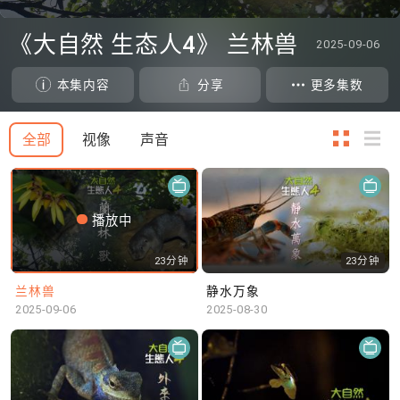
0
seconds
《大自然 生态人4》 兰林兽
2025-09-06
of
0
seconds
本集内容
分享
更多集数
全部
视像
声音
播放中
23分钟
23分钟
兰林兽
静水万象
2025-09-06
2025-08-30