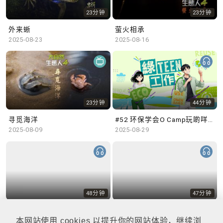
23分钟
23分钟
外来蜥
萤火相承
2025-08-23
2025-08-16
23分钟
44分钟
寻觅海洋
#52 环保学会O Camp玩啲咩？ | 参与学生: Sammi、Cardi、Charles (香港科技大学 环境管理及科技学生联会)
2025-08-09
2025-08-29
48分钟
47分钟
#51 积极参与回收比赛 | 参与学生: 巫巫、Vincy、Thomas (乐善堂顾超文中学) (「SGREEN 校际回收比赛」最积极参与学校奖 中学组银奖得主)
#50 全国生态日：零碳挑战、中大生态月2025 | 参与学生: 橙汁、Cristy、Mannix、Ruby (中大赛马会气候变化博物馆 博物馆大使)
2025-08-22
2025-08-15
本网站使用 cookies 以提升你的网站体验，继续浏