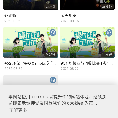
23分钟
23分钟
外来蜥
萤火相承
2025-08-23
2025-08-16
44分钟
48分钟
#52 环保学会O Camp玩啲咩？ | 参与学生: Sammi、Cardi、Charles (香港科技大学 环境管理及科技学生联会)
#51 积极参与回收比赛 | 参与学生: 巫巫、Vincy、Thomas (乐善堂顾超文中学) (「SGREEN 校际回收比赛」最积极参与学校奖 中学组银奖得主)
2025-08-29
2025-08-22
本网站使用 cookies 以提升你的网站体验，继续浏
47分钟
览即表示你接受及同意我们的 cookies 政策...
了解更多
#50 全国生态日：零碳挑战、中大生态月2025 | 参与学生: 橙汁、Cristy、Mannix、Ruby (中大赛马会气候变化博物馆 博物馆大使)
2025-08-15