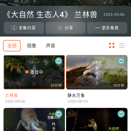
0
seconds
《大自然 生态人4》 兰林兽
2025-09-06
of
0
seconds
本集内容
分享
更多集数
全部
视像
声音
播放中
23分钟
23分钟
兰林兽
静水万象
2025-09-06
2025-08-30