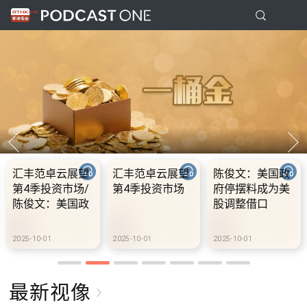
美国政
10.2.1 内地国庆
10.2.2 2028年底
10.2.3 
成为美
假期连中秋节假
前当局提供额外
前当局提
口
期 不少内地旅客
3000支高速充电
3000支
到港旅游
桩 港铁商场约增
桩 港铁
设300个电动车
设300个
2025-10-02
2025-10-02
2025-10-02
充电站
充电站
最新视像