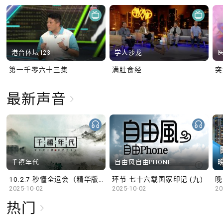
港台体坛123
学人沙龙
第一千零六十三集
满肚食经
最新声音
千禧年代
自由风自由PHONE
10.2.7 秒懂全运会（精华版）
环节 七十六载国家印记 (九)
晚
2025-10-02
2025-10-02
20
热门