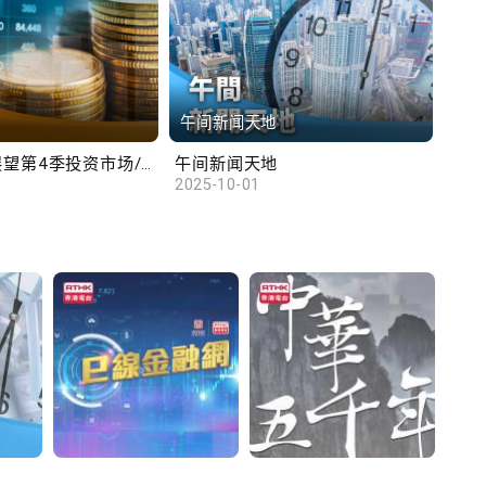
午间新闻天地
财
汇丰范卓云展望第4季投资市场/陈俊文：美国政府停摆料成为美股调整借口
午间新闻天地
10
2025-10-01
2025