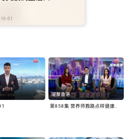
动
港铁商场约增设300个电动
车充电站
2025-10-02
凝聚香港
Bob
01
第858集 营养师教路点样健康过中秋！
第一