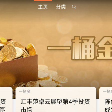
主页
分类
千禧年代
地国庆假期连中
10.2.2 2028年底前当局
少内地旅客到
供额外3000支高速充电