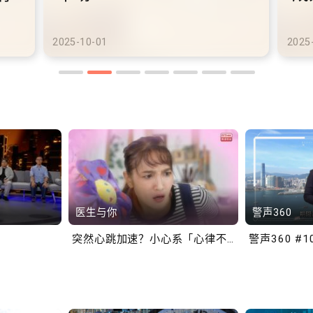
港铁商场约增设300个电
车充电站
2025-10-02
医生与你
警声360
突然心跳加速？小心系「心律不正」～
警声360 #1