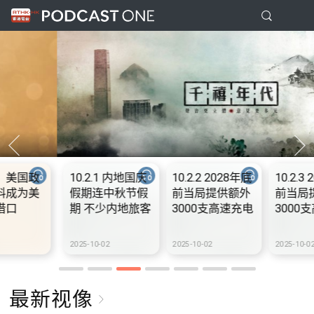
10.2.1 内地国庆
10.2.2 2028年底
10.2.3 2028年底
假期连中秋节假
前当局提供额外
前当局提供额外
期 不少内地旅客
3000支高速充电
3000支高速充电
到港旅游
桩 港铁商场约增
桩 港铁商场约增
设300个电动车
设300个电动车
2025-10-02
2025-10-02
2025-10-02
充电站
充电站
最新视像