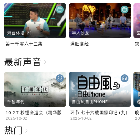
港台体坛123
学人沙龙
第一千零六十三集
满肚食经
最新声音
千禧年代
自由风自由PHONE
10.2.7 秒懂全运会（精华版）
环节 七十六载国家印记 (九)
晚
2025-10-02
2025-10-02
20
热门