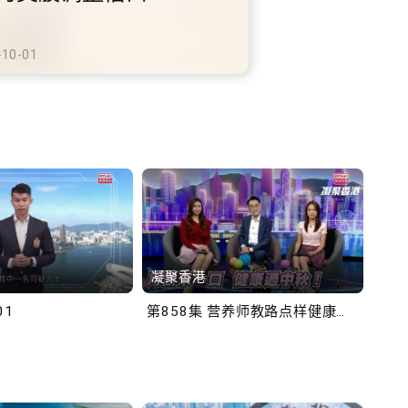
铁商场约增设300个电动
充电站
-10-02
凝聚香港
Bob
01
第858集 营养师教路点样健康过中秋！
第一