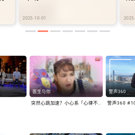
港铁商场约增设300个电动
港
车充电站
车
2025-10-02
2025
医生与你
警声360
突然心跳加速？小心系「心律不正」～
警声360 #1