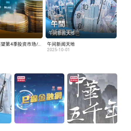
午间新闻天地
财
汇丰范卓云展望第4季投资市场/陈俊文：美国政府停摆料成为美股调整借口
午间新闻天地
10
2025-10-01
2025