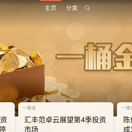
主页
分类
千禧年代
千禧
中
10.2.2 2028年底前当局提
1
到
供额外3000支高速充电桩
供