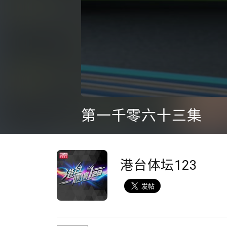
0
seconds
第一千零六十三集
of
46
minutes,
10
seconds
Volume
90%
港台体坛123