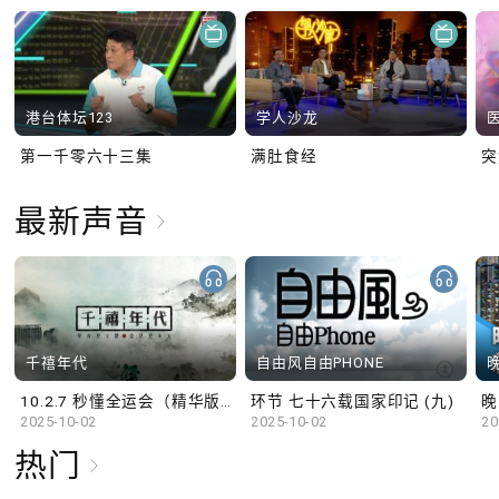
港台体坛123
学人沙龙
第一千零六十三集
满肚食经
最新声音
千禧年代
自由风自由PHONE
10.2.7 秒懂全运会（精华版）
环节 七十六载国家印记 (九)
晚
2025-10-02
2025-10-02
20
热门