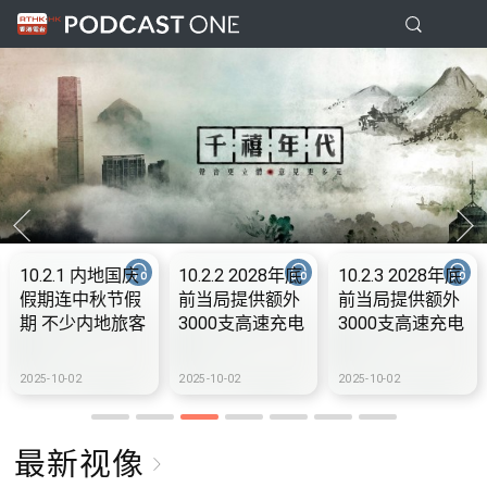
10.2.1 内地国庆
10.2.2 2028年底
10.2.3 2028年底
假期连中秋节假
前当局提供额外
前当局提供额外
期 不少内地旅客
3000支高速充电
3000支高速充电
到港旅游
桩 港铁商场约增
桩 港铁商场约增
设300个电动车
设300个电动车
2025-10-02
2025-10-02
2025-10-02
充电站
充电站
最新视像