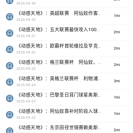
2025-09-30
《动感天地》：英超联赛 阿仙奴作客2:1反胜纽卡素
1min(s)
2025-09-29
《动感天地》：五大联赛最快攻入100球 哈利卡尼助拜仁4:0云达不来梅
2min(s)
2025-09-27
《动感天地》：欧霸杯首轮维拉及亨克均报捷
2min(s)
2025-09-26
《动感天地》：格兰联赛杯 阿仙奴、曼城、纽卡素和热刺分别晋级下一圈
2min(s)
2025-09-25
《动感天地》：英格兰联赛杯 利物浦和车路士分别击败对手晋级
3min(s)
2025-09-24
《动感天地》：巴黎圣日耳门球星奥斯文丹比利首夺金球奖
1min(s)
2025-09-23
《动感天地》：阿仙奴靠补时阶段入球1:1逼和曼城
1min(s)
2025-09-22
《动感天地》：东京田径世锦赛赖奥斯夺男子2百米金牌
2min(s)