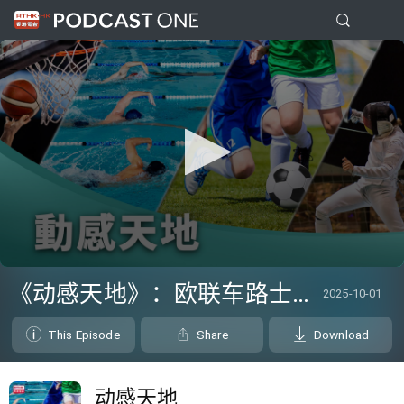
0
seconds
《动感天地》：欧联车路士靠宾菲加乌龙波1:0小胜
2025-10-01
of
2
minutes,
This Episode
Share
Download
22
seconds
动感天地